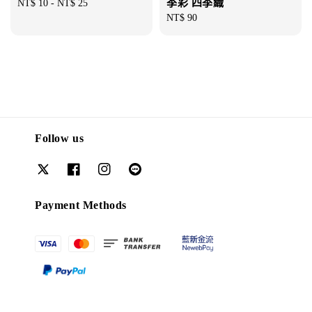
季彩 四季織
Regular
NT$ 10
-
NT$ 25
price
Regular
NT$ 90
price
Follow us
Payment Methods