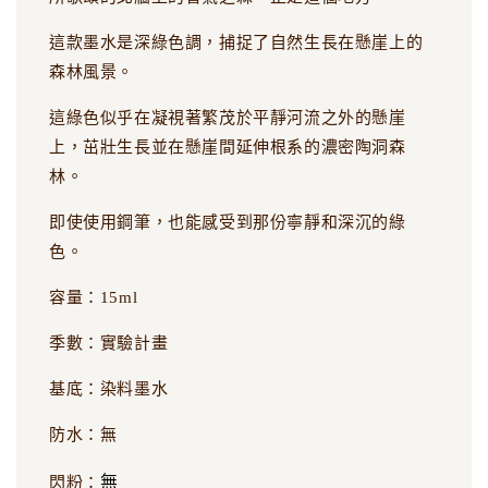
這款墨水是深綠色調，捕捉了自然生長在懸崖上的
森林風景。
這綠色似乎在凝視著繁茂於平靜河流之外的懸崖
上，茁壯生長並在懸崖間延伸根系的濃密陶洞森
林。
即使使用鋼筆，也能感受到那份寧靜和深沉的綠
色。
容量：15ml
季數：實驗計畫
基底：染料墨水
防水：無
無
閃粉：