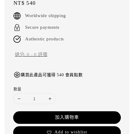
Regular
NT$ 540
price
Worldwide shipping
Secure payments
Authentic products
總分:
0
-
0
評價
購買此產品可獲得 540 會員點數
數量
加入購物車
Add to wishlist