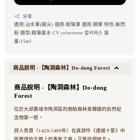
分享
適用:沾水筆(圓尖)
適用:玻璃筆
適用:鋼筆
特性:無閃
粉
類型:鋼筆墨水
CV
colorverse
컬러버스
容
量:15ml
商品說明 -【陶洞森林】Do-dong Forest
商品說明 -【陶洞森林】Do-dong
Forest
位於大邱廣域市陶洞區的側柏森林是韓國的自然紀
念物第一號。
詩人思齋（1420-1488年）在其詩作《達城十景》中
所歌頌的北牆上的香氣之森，正是這個地方。