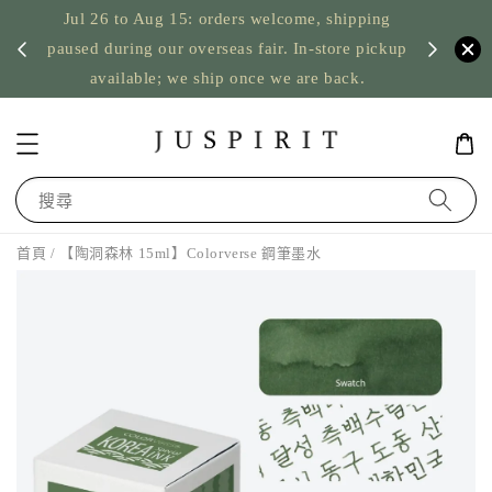
Jul 26 to Aug 15: orders welcome, shipping
暫停寄
US orde
paused during our overseas fair. In-store pickup
available; we ship once we are back.
搜尋
首頁
/ 【陶洞森林 15ml】Colorverse 鋼筆墨水