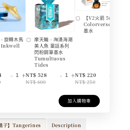
【V2火箭 5ml】
Colorverse 鋼筆
墨水
 - 旋轉木馬
摩天輪 - 洶湧海潮
Inkwell
美人魚 童話系列
閃粉鋼筆墨水
Tumultuous
Tides
-
+
-
+
-
+
4
NT$ 528
NT$ 220
N
0
NT$ 600
NT$ 250
NT
加入購物車
子】Tangerines
Description