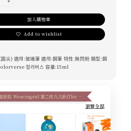
加入購物車
Add to wishlist
(圓尖)
適用:玻璃筆
適用:鋼筆
特性:無閃粉
類型:鋼
colorverse
컬러버스
容量:15ml
信義誠品休館折扣 Wearingeul 第二件八八折(The second item 12% off)
瀏覽全部