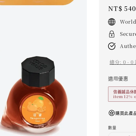
Regular
NT$ 54
price
World
Secur
Authe
總分:
0
-
0
適用優惠
信義誠品休館折
item 12% o
購買此產品
數量