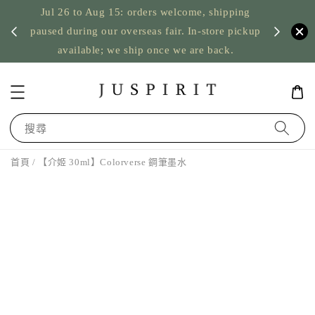
Jul 26 to Aug 15: orders welcome, shipping
暫停寄
US orde
paused during our overseas fair. In-store pickup
available; we ship once we are back.
搜尋
首頁
/ 【介姬 30ml】Colorverse 鋼筆墨水