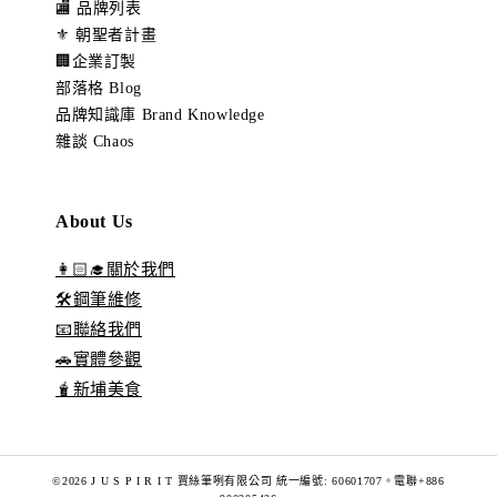
🏬 品牌列表
⚜️ 朝聖者計畫
🏢企業訂製
部落格 Blog
品牌知識庫 Brand Knowledge
雜談 Chaos
About Us
👩🏻‍🎓關於我們
🛠️鋼筆維修
📧聯絡我們
🚗實體參觀
🧋新埔美食
©2026 J U S P I R I T 賈絲筆咧有限公司 統一編號: 60601707。電聯+886