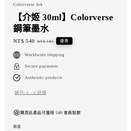
Colorverse Ink
【介姬 30ml】Colorverse
鋼筆墨水
Sale
NT$ 540
Regular
優惠
NT$ 585
price
price
Worldwide shipping
Secure payments
Authentic products
總分:
0
-
0
評價
購買此產品可獲得 540 會員點數
數量