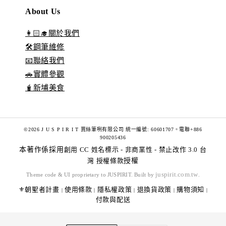
About Us
👩🏻‍🎓關於我們
🛠️鋼筆維修
📧聯絡我們
🚗實體參觀
🧋新埔美食
©2026 J U S P I R I T 賈絲筆咧有限公司 統一編號: 60601707。電聯+886
900205436
本著作係採用
創用 CC 姓名標示 - 非商業性 - 禁止改作 3.0 台
灣 授權條款
授權
juspirit.com.tw
Theme code & UI proprietary to JUSPIRIT. Built by
.
⚜️朝聖者計畫
使用條款
隱私權政策
退換貨政策
購物須知
|
|
|
|
|
付款與配送