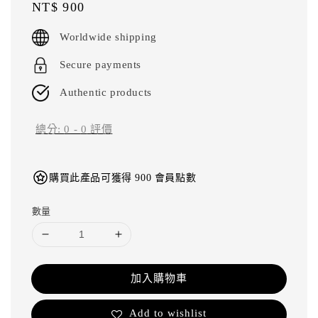
Regular
NT$ 900
price
Worldwide shipping
Secure payments
Authentic products
總分:
0
-
0
評價
購買此產品可獲得 900 會員點數
數量
加入購物車
Add to wishlist