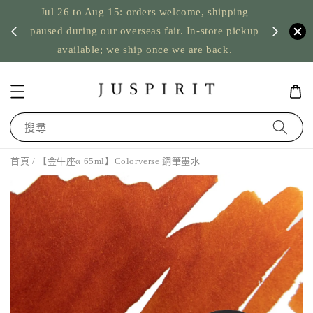
Jul 26 to Aug 15: orders welcome, shipping
暫停寄
US orde
paused during our overseas fair. In-store pickup
available; we ship once we are back.
搜尋
首頁
/ 【金牛座α 65ml】Colorverse 鋼筆墨水