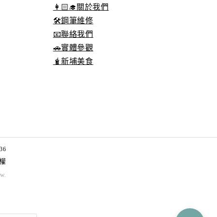
👩🏻‍🎓關於我們
🛠️鋼筆維修
📧聯絡我們
🚗實體參觀
🧋新埔美食
36
權
tw
.