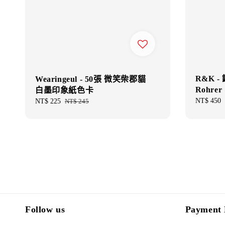
R&K -
Wearingeul - 50張 微笑柴郡貓
Rohrer 
白墨印象紙色卡
Regular
NT$ 450
Sale
NT$ 225
Regular
NT$ 245
price
price
price
Follow us
Payment 