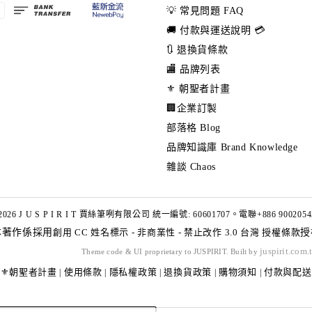
💡 常見問題 FAQ
🚚 付款與運送說明 💳
🔃 退換貨條款
🏬 品牌列表
⚜️ 朝聖者計畫
🏢企業訂製
部落格 Blog
品牌知識庫 Brand Knowledge
雜談 Chaos
2026 J U S P I R I T 賈絲筆咧有限公司 統一編號: 60601707。電聯+886 9002054
本著作係採用
創用 CC 姓名標示 - 非商業性 - 禁止改作 3.0 台灣 授權條款
授
juspirit.com.
Theme code & UI proprietary to JUSPIRIT. Built by
⚜️朝聖者計畫
使用條款
隱私權政策
退換貨政策
購物須知
付款與配送
|
|
|
|
|