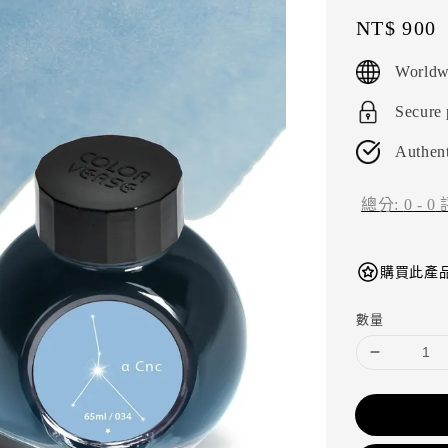
Regular
NT$ 900
price
Worldw
Secure
Authent
總分:
0
-
0
購買此產品
數量