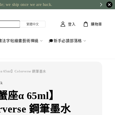
ble; we ship once we are back.
登入
購物車
書法字帖繪畫藝術禪繞
🎓新手必讀部落格
 65ml】Colorverse 鋼筆墨水
nk
座α 65ml】
orverse 鋼筆墨水