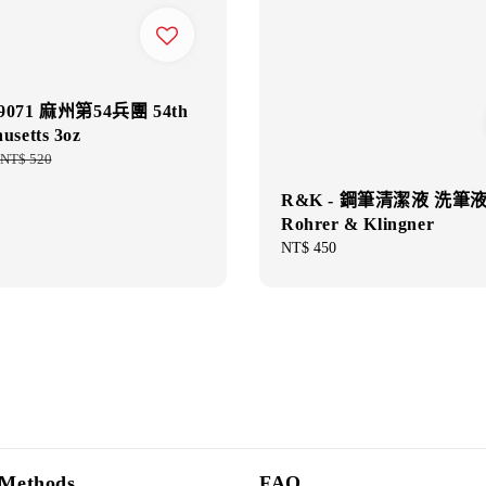
19071 麻州第54兵團 54th
usetts 3oz
Regular
NT$ 520
price
R&K - 鋼筆清潔液 洗筆液 
Rohrer & Klingner
Regular
NT$ 450
price
Methods
FAQ