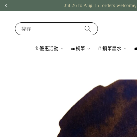
Jul 26 to Aug 15: orders welcome, 
搜尋
🔖優惠活動
✒️鋼筆
🫙鋼筆墨水