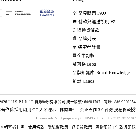
💡 常見問題 FAQ
🚚 付款與運送說明 💳
🔃 退換貨條款
🏬 品牌列表
⚜️ 朝聖者計畫
🏢企業訂製
部落格 Blog
品牌知識庫 Brand Knowledge
雜談 Chaos
2026 J U S P I R I T 賈絲筆咧有限公司 統一編號: 60601707。電聯+886 9002054
本著作係採用
創用 CC 姓名標示 - 非商業性 - 禁止改作 3.0 台灣 授權條款
授
juspirit.com.
Theme code & UI proprietary to JUSPIRIT. Built by
⚜️朝聖者計畫
使用條款
隱私權政策
退換貨政策
購物須知
付款與配送
|
|
|
|
|