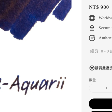
Regular
NT$ 900
price
Worldw
Secure
Authent
總分:
0
-
0
購買此產品
數量