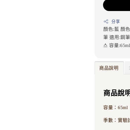
分享
顏色:藍
顏色
筆
適用:鋼
스
容量:65m
商品說明
商品說
容量：65ml
季數：實驗