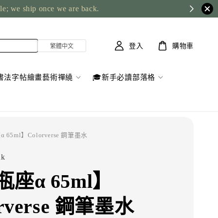
ble; we ship once we are back.
登入
購物車
書法字帖繪畫藝術禪繞
🎓新手必讀部落格
 65ml】Colorverse 鋼筆墨水
nk
座α 65ml】
orverse 鋼筆墨水