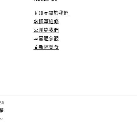
👩🏻‍🎓關於我們
🛠️鋼筆維修
📧聯絡我們
🚗實體參觀
🧋新埔美食
36
權
tw
.