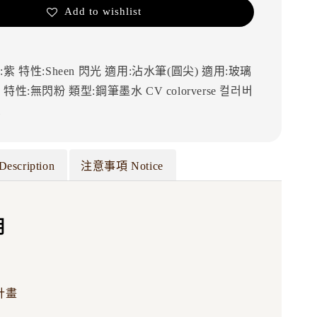
Add to wishlist
:紫
特性:Sheen 閃光
適用:沾水筆(圓尖)
適用:玻璃
筆
特性:無閃粉
類型:鋼筆墨水
CV
colorverse
컬러버
l
Description
注意事項 Notice
明
計畫