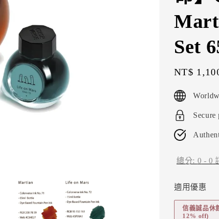
Mart
Set 
Sale
NT$ 1,10
price
Worldw
Secure
Authent
總分:
0
-
0
適用優惠
信義誠品休館折扣
12% off)