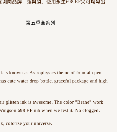
測同品牌「弦與膜」使用永生698 EF尖可均勻出
第五季全系列
nk is known as Astrophysics theme of fountain pen
 has cute water drop bottle, graceful package and high
eir glisten ink is awesome. The color "Brane" work
 Wingson 698 EF nib when we test it. No clogged.
k, colorize your universe.