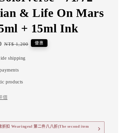
ian & Life On Mars
65ml + 15ml Ink
0
Regular
優惠
NT$ 1,200
price
ide shipping
 payments
ic products
評價
 Wearingeul 第二件八八折(The second item