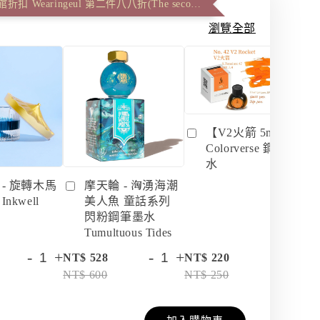
信義誠品休館折扣 Wearingeul 第二件八八折(The second item 12% off)
瀏覽全部
【V2火箭 5ml】
Colorverse 鋼筆墨
水
 - 旋轉木馬
摩天輪 - 洶湧海潮
nkwell
美人魚 童話系列
閃粉鋼筆墨水
Tumultuous Tides
-
+
-
+
-
+
NT$ 528
NT$ 220
NT
NT$ 600
NT$ 250
NT