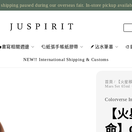
shipping paused during our overseas fair. In-store pickup availa
💼書寫相關週邊
🧻紙張手帳紙膠帶
🪶沾水筆墨

NEW!! International Shipping & Customs
首頁
/ 【火星移民者
Mars Set 65ml 
Colorverse I
【火
命】Co