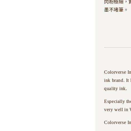
閃粉極細，實
墨不堵筆。
Colorverse I
ink brand. It
quality ink.
Especially th
very well in
Colorverse In