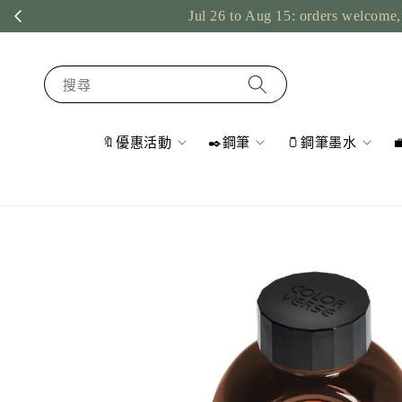
Jul 26 to Aug 15: orders welcome, 
搜尋
🔖優惠活動
✒️鋼筆
🫙鋼筆墨水