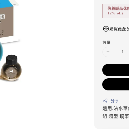
信義誠品休館折扣
12% off)
購買此產品
數量
分享
適用:沾水筆
組
類型:鋼