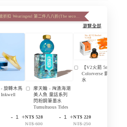
信義誠品休館折扣 Wearingeul 第二件八八折(The second item 12% off)
瀏覽全部
【V2火箭 5ml】
Colorverse 鋼筆墨
水
 - 旋轉木馬
摩天輪 - 洶湧海潮
nkwell
美人魚 童話系列
閃粉鋼筆墨水
Tumultuous Tides
-
+
-
+
-
+
NT$ 528
NT$ 220
NT
NT$ 600
NT$ 250
NT