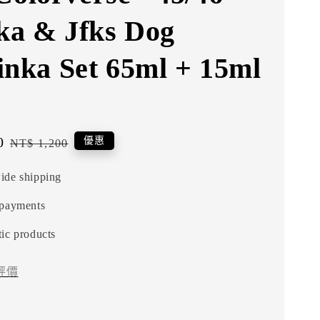
lka & Jfks Dog
inka Set 65ml + 15ml
0
Regular
優惠
NT$ 1,200
price
ide shipping
 payments
ic products
評價