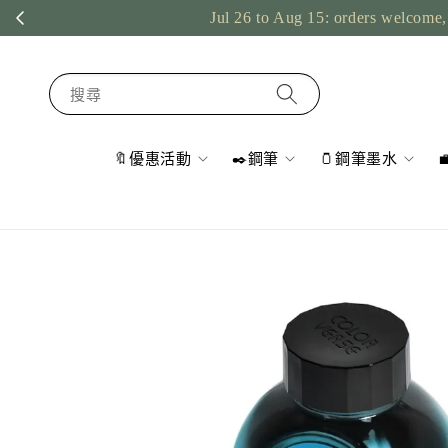
Jul 26 to Aug 15: orders welcome, 
搜尋
🔖優惠活動
✒️鋼筆
🫙鋼筆墨水