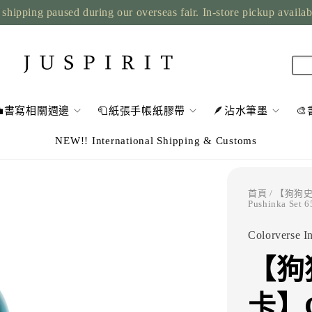
shipping paused during our overseas fair. In-store pickup availa
💼書寫相關週邊
🧻紙張手帳紙膠帶
🪶沾水筆墨

NEW!! International Shipping & Customs
首頁
/ 【狗狗史翠卡
Pushinka Set 6
Colorverse I
【狗
卡】Co