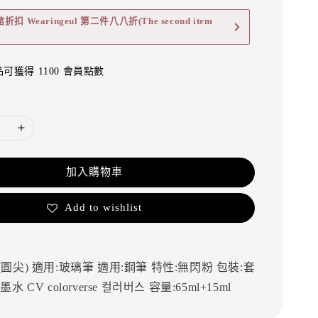
 Wearingeul 第二件八八折(The second item
可獲得 1100 會員點數
加入購物車
Add to wishlist
(圓尖)
適用:玻璃筆
適用:鋼筆
特性:無閃粉
包裝:套
筆墨水
CV
colorverse
컬러버스
容量:65ml+15ml