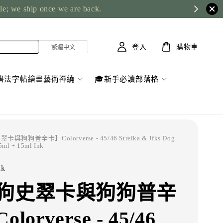
ble; we ship once we are back.
登入
購物車
書法字帖繪畫藝術禪繞
🎓新手必讀部落格
與狗狗普辛卡】Colorverse - 45/46 Strelka & Jfks Dog
5ml + 15ml Ink
nk
狗史翠卡與狗狗普辛
lorverse - 45/46