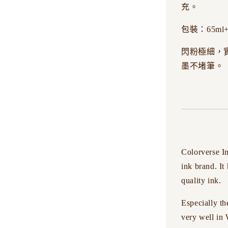
充。
包裝：65ml
閃粉極細，實
墨不堵筆。
Colorverse I
ink brand. It
quality ink.
Especially th
very well in