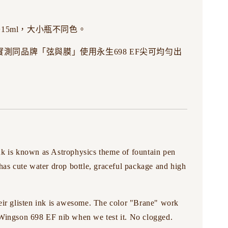
+15ml，大小瓶不同色。
測同品牌「弦與膜」使用永生698 EF尖可均勻出
nk is known as Astrophysics theme of fountain pen
 has cute water drop bottle, graceful package and high
eir glisten ink is awesome. The color "Brane" work
 Wingson 698 EF nib when we test it. No clogged.