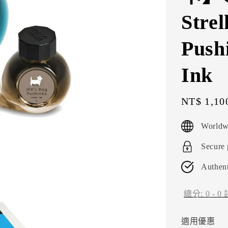
Stre
Push
Ink
Sale
NT$ 1,10
price
Worldw
Secure
Authent
總分:
0
-
0
適用優惠