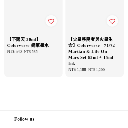
【下雨天 30ml】
【火星移民者與火星生
Colorverse 鋼筆墨水
命】Colorverse - 71/72
Martian & Life On
Sale
NT$ 540
Regular
NT$ 585
Mars Set 65ml + 15ml
price
price
Ink
Sale
NT$ 1,100
Regular
NT$ 1,200
price
price
Follow us