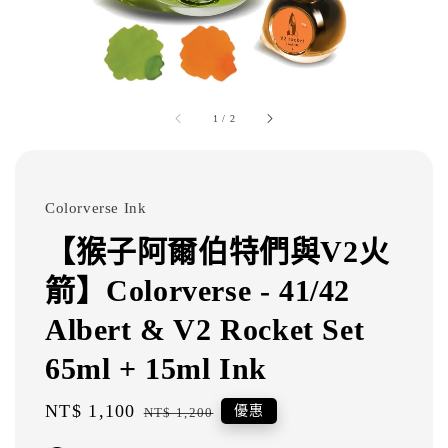
1
/
2
Colorverse Ink
【猴子阿爾伯特們與V2火
箭】Colorverse - 41/42
Albert & V2 Rocket Set
65ml + 15ml Ink
Sale
NT$ 1,100
Regular
優惠
NT$ 1,200
price
price