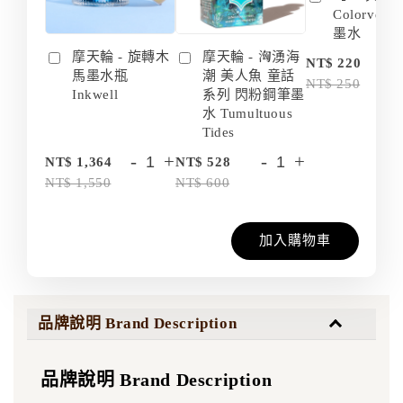
Colorvers
墨水
摩天輪 - 旋轉木
摩天輪 - 洶湧海
-
NT$ 220
馬墨水瓶
潮 美人魚 童話
NT$ 250
Inkwell
系列 閃粉鋼筆墨
水 Tumultuous
Tides
-
+
-
+
NT$ 1,364
NT$ 528
NT$ 1,550
NT$ 600
加入購物車
品牌說明 Brand Description
品牌說明 Brand Description