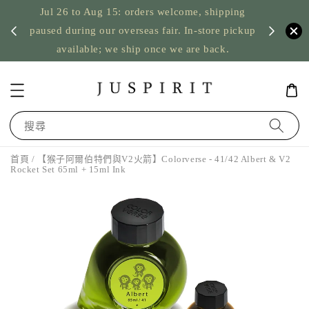
Jul 26 to Aug 15: orders welcome, shipping
暫停寄
US orde
paused during our overseas fair. In-store pickup
available; we ship once we are back.
搜尋
首頁
/ 【猴子阿爾伯特們與V2火箭】Colorverse - 41/42 Albert & V2
Rocket Set 65ml + 15ml Ink