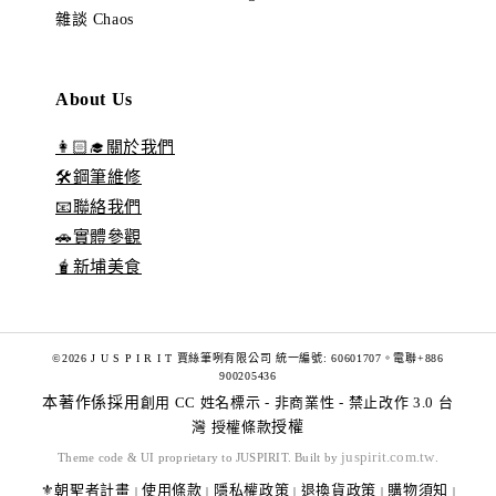
雜談 Chaos
About Us
👩🏻‍🎓關於我們
🛠️鋼筆維修
📧聯絡我們
🚗實體參觀
🧋新埔美食
©2026 J U S P I R I T 賈絲筆咧有限公司 統一編號: 60601707。電聯+886
900205436
本著作係採用
創用 CC 姓名標示 - 非商業性 - 禁止改作 3.0 台
灣 授權條款
授權
juspirit.com.tw
Theme code & UI proprietary to JUSPIRIT. Built by
.
⚜️朝聖者計畫
使用條款
隱私權政策
退換貨政策
購物須知
|
|
|
|
|