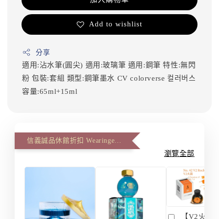
Add to wishlist
分享
適用:沾水筆(圓尖)
適用:玻璃筆
適用:鋼筆
特性:無閃
粉
包裝:套組
類型:鋼筆墨水
CV
colorverse
컬러버스
容量:65ml+15ml
信義誠品休館折扣 Wearingeul 第二件八八折(The second item 12% off)
瀏覽全部
【V2火箭 