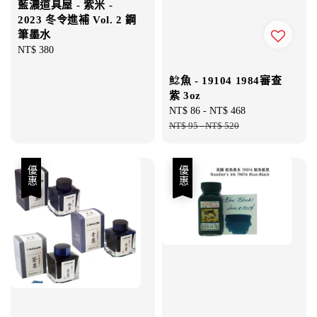
藍濃道具屋 - 紫米 -
2023 冬令進補 Vol. 2 鋼
筆墨水
Regular
NT$ 380
price
鯰魚 - 19104 1984審查
紫 3oz
Sale
NT$ 86
-
NT$ 468
Regular
price
NT$ 95
-
NT$ 520
price
優惠
優惠