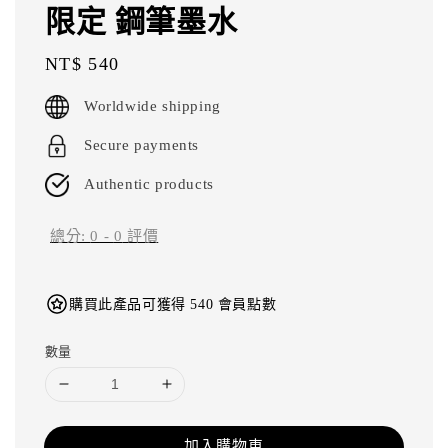
限定 鋼筆墨水
Regular
NT$ 540
price
Worldwide shipping
Secure payments
Authentic products
總分:
0
-
0
評價
購買此產品可獲得 540 會員點數
數量
加入購物車