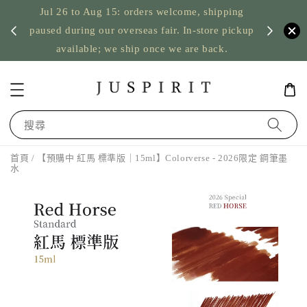
Jul 26 to Aug 15: orders welcome, shipping
暫停寄
US orde
paused during our overseas fair. In-store pickup
available; we ship once we are back.
搜尋
首頁
/ 【預購中 紅馬 標準版｜15ml】Colorverse - 2026限定 鋼筆墨
水