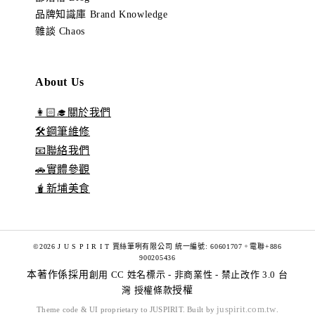
品牌知識庫 Brand Knowledge
雜談 Chaos
About Us
👩🏻‍🎓關於我們
🛠️鋼筆維修
📧聯絡我們
🚗實體參觀
🧋新埔美食
©2026 J U S P I R I T 賈絲筆咧有限公司 統一編號: 60601707。電聯+886
900205436
本著作係採用
創用 CC 姓名標示 - 非商業性 - 禁止改作 3.0 台
灣 授權條款
授權
juspirit.com.tw
Theme code & UI proprietary to JUSPIRIT. Built by
.