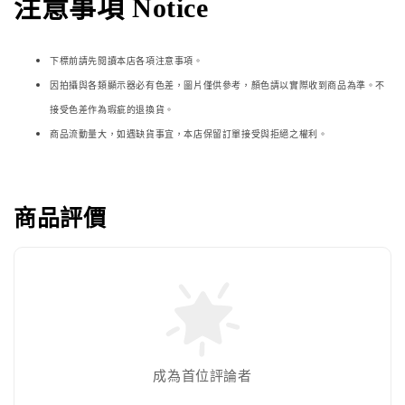
注意事項 Notice
下標前請先閱讀本店各項注意事項。
因拍攝與各類顯示器必
有色差，圖片僅供參考，顏色請以實際收到商品為準。不
接受色差作為瑕疵的退換貨。
商品流動量大，如遇缺貨事宜，本店保留訂單接受與拒絕之權利。
商品評價
成為首位評論者