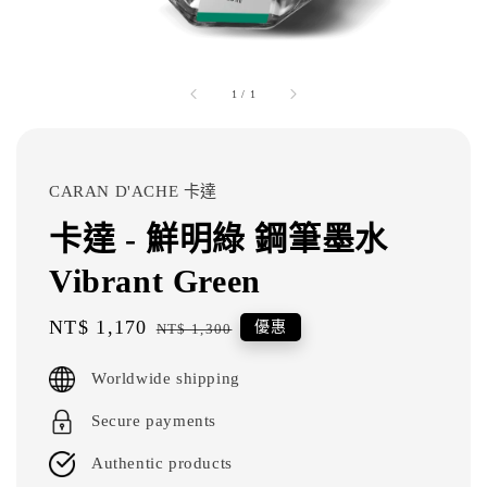
1
/
1
CARAN D'ACHE 卡達
卡達 - 鮮明綠 鋼筆墨水
Vibrant Green
Sale
NT$ 1,170
Regular
優惠
NT$ 1,300
price
price
Worldwide shipping
Secure payments
Authentic products