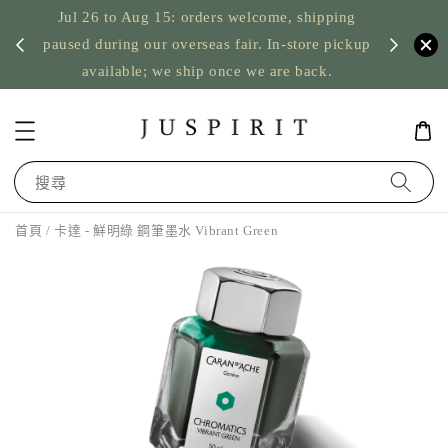
Jul 26 to Aug 15: orders welcome, shipping
暫停寄
US orde
paused during our overseas fair. In-store pickup
available; we ship once we are back.
搜尋
首頁
/ 卡達 - 鮮明綠 鋼筆墨水 Vibrant Green