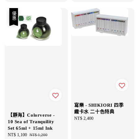
price
price
優惠
寫樂 - SHIKIORI 四季
織卡水 二十色特典
【靜海】Colorverse -
Regular
NT$ 2,400
10 Sea of Tranquility
price
Set 65ml + 15ml Ink
Sale
NT$ 1,100
Regular
NT$ 1,200