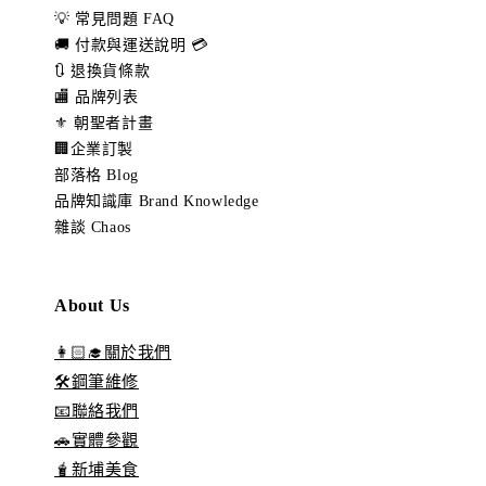
💡 常見問題 FAQ
🚚 付款與運送說明 💳
🔃 退換貨條款
🏬 品牌列表
⚜️ 朝聖者計畫
🏢企業訂製
部落格 Blog
品牌知識庫 Brand Knowledge
雜談 Chaos
About Us
👩🏻‍🎓關於我們
🛠️鋼筆維修
📧聯絡我們
🚗實體參觀
🧋新埔美食