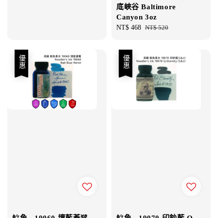
price
price
底峽谷 Baltimore
Canyon 3oz
Sale
NT$ 468
Regular
NT$ 520
price
price
優惠
優惠
鯰魚 - 19060 壞藍蒼鷺
鯰魚 - 19070 印鈔藍 Q-