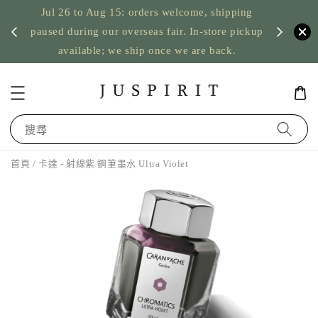
Jul 26 to Aug 15: orders welcome, shipping
暫停寄
US orde
paused during our overseas fair. In-store pickup
available; we ship once we are back.
搜尋
首頁
/ 卡達 - 射線紫 鋼筆墨水 Ultra Violet