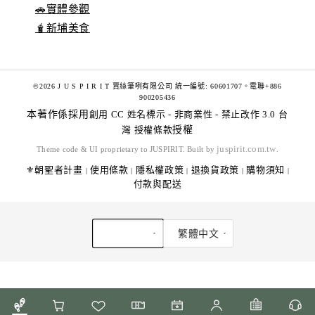
🚗實體參觀
🧋新埔美食
©2026 J U S P I R I T 賈絲筆咧有限公司 統一編號: 60601707。電聯+886
900205436
本著作係採用
創用 CC 姓名標示 - 非商業性 - 禁止改作 3.0 台
灣 授權條款
授權
juspirit.com.tw
Theme code & UI proprietary to JUSPIRIT. Built by
.
⚜️朝聖者計畫
使用條款
隱私權政策
退換貨政策
購物須知
|
|
|
|
|
付款與配送