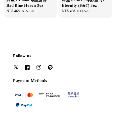
Bad Blue Heron 3oz
Eternity ($&¢) 3oz
Sale
NT$ 468
Regular
NT$ 520
Sale
NT$ 468
Regular
NT$ 520
price
price
price
price
Follow us
Payment Methods