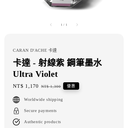
1
/
1
CARAN D'ACHE 卡達
卡達 - 射線紫 鋼筆墨水
Ultra Violet
Sale
NT$ 1,170
Regular
優惠
NT$ 1,300
price
price
Worldwide shipping
Secure payments
Authentic products