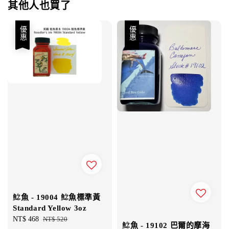
其他人也買了
優惠
優惠
鯰魚 - 19004 鯰魚標準黃
Standard Yellow 3oz
Sale
NT$ 468
Regular
NT$ 520
鯰魚 - 19102 巴爾的摩海