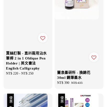
賈絲訂製 - 直斜兩用沾水
筆桿 2 in 1 Oblique Pen
Holder | 英文書法
English Calligraphy
蘭泉墨研所 - 換錦花
Regular
NT$ 220
-
NT$ 250
30ml 鋼筆墨水
price
Sale
NT$ 390
Regular
NT$ 435
price
price
優惠
優惠