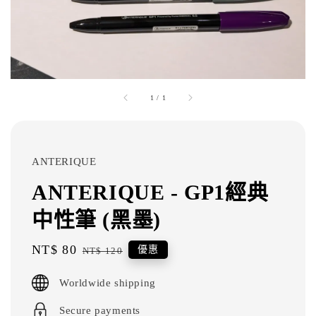
1
/
1
ANTERIQUE
ANTERIQUE - GP1經典
中性筆 (黑墨)
Sale
NT$ 80
Regular
優惠
NT$ 120
price
price
Worldwide shipping
Secure payments