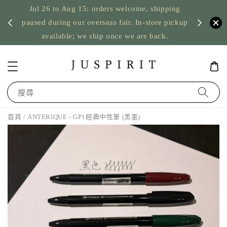
Jul 26 to Aug 15: orders welcome, shipping
暫停寄
US orde
paused during our overseas fair. In-store pickup
available; we ship once we are back.
搜尋
首頁
/ ANTERIQUE - GP1經典中性筆 (黑墨)