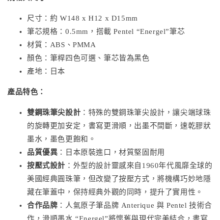
尺寸：約 W148 x H12 x D15mm
筆芯規格：0.5mm，搭載 Pentel “Energel”筆芯
材質：ABS、PMMA
顏色：筆桿四色可選、筆芯皆為黑色
產地：日本
產品特色：
雙鋼珠筆尖設計
：特殊的雙鋼珠筆尖設計，讓尖端球珠
的旋轉更加安定，書寫更滑順，出墨不間斷，速乾膠狀
墨水，墨色更飽和。
品質優異
：日本原裝進口，材質堅固耐用
按壓式設計
：外型的設計靈感來自1960年代風靡全球的
美國經典圓珠筆，但改變了按壓方式，將機構巧妙地隱
藏在筆蓋中，保持經典外觀的同時，提升了實用性。
合作品牌
：人氣原子筆品牌 Anterique 與 Pentel 技術合
作，滑順墨水 “Energel”將懷舊與現代完美結合，書寫