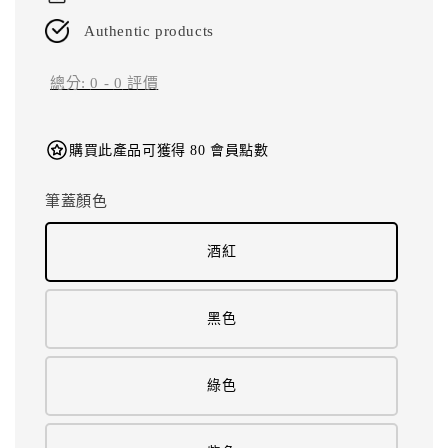
Authentic products
總分:
0
-
0
評價
購買此產品可獲得 80 會員點數
筆蓋顏色
酒紅
黑色
綠色