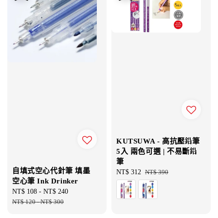
KUTSUWA - 高抗壓鉛筆
5入 兩色可選 | 不易斷鉛
筆
自填式空心代針筆 填墨
Sale
NT$ 312
Regular
NT$ 390
空心筆 Ink Drinker
price
price
Sale
NT$ 108
-
NT$ 240
Regular
price
NT$ 120
-
NT$ 300
price