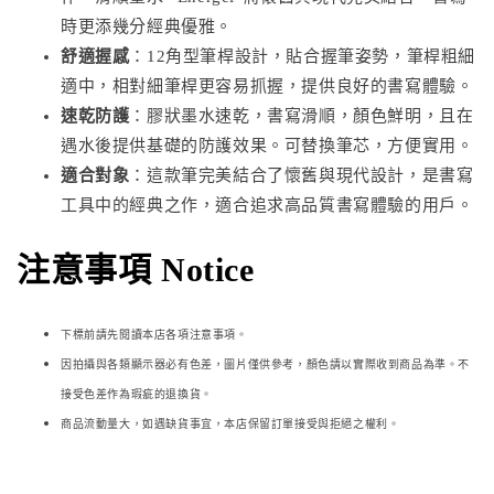
時更添幾分經典優雅。
舒適握感
：12角型筆桿設計，貼合握筆姿勢，筆桿粗細
適中，相對細筆桿更容易抓握，提供良好的書寫體驗。
速乾防護
：膠狀墨水速乾，書寫滑順，顏色鮮明，且在
遇水後提供基礎的防護效果。可替換筆芯，方便實用。
適合對象
：這款筆完美結合了懷舊與現代設計，是書寫
工具中的經典之作，適合追求高品質書寫體驗的用戶。
注意事項 Notice
下標前請先閱讀本店各項注意事項。
因拍攝與各類顯示器必
有色差，圖片僅供參考，顏色請以實際收到商品為準。不
接受色差作為瑕疵的退換貨。
商品流動量大，如遇缺貨事宜，本店保留訂單接受與拒絕之權利。