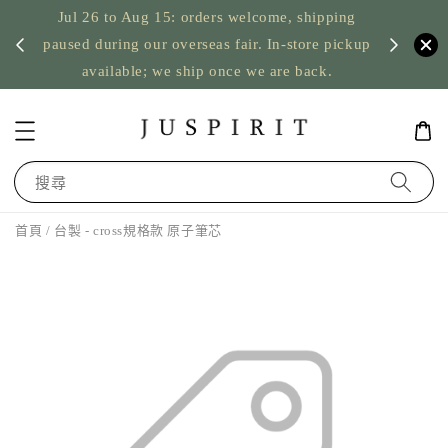
Jul 26 to Aug 15: orders welcome, shipping
暫停寄
US orde
paused during our overseas fair. In-store pickup
available; we ship once we are back.
搜尋
首頁
/ 台製 - cross規格款 原子筆芯