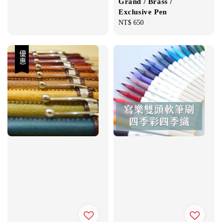
Grand / Brass /
Exclusive Pen
Regular
NT$ 650
price
優惠