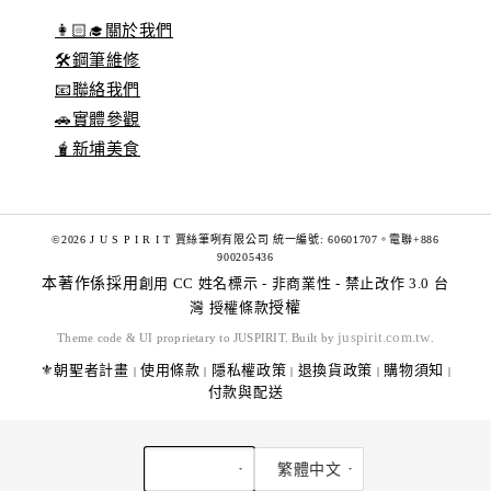
👩🏻‍🎓關於我們
🛠️鋼筆維修
📧聯絡我們
🚗實體參觀
🧋新埔美食
©2026 J U S P I R I T 賈絲筆咧有限公司 統一編號: 60601707。電聯+886
900205436
本著作係採用
創用 CC 姓名標示 - 非商業性 - 禁止改作 3.0 台
灣 授權條款
授權
juspirit.com.tw
Theme code & UI proprietary to JUSPIRIT. Built by
.
⚜️朝聖者計畫
使用條款
隱私權政策
退換貨政策
購物須知
|
|
|
|
|
付款與配送