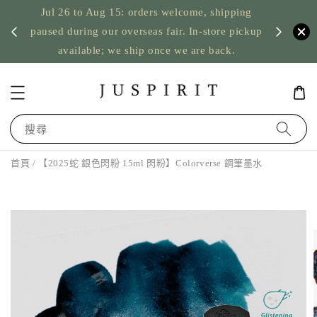
Jul 26 to Aug 15: orders welcome, shipping
暫停寄
US orde
paused during our overseas fair. In-store pickup
available; we ship once we are back.
搜尋
首頁
/ 【2025蛇 銀色閃粉 15ml 閃粉】Colorverse 鋼筆墨水