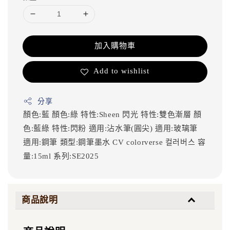
加入購物車
Add to wishlist
分享
顏色:藍
顏色:綠
特性:Sheen 閃光
特性:雙色漸層
顏
色:藍綠
特性:閃粉
適用:沾水筆(圓尖)
適用:玻璃筆
適用:鋼筆
類型:鋼筆墨水
CV
colorverse
컬러버스
容
量:15ml
系列:SE2025
商品說明