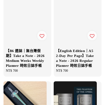
【B6 週誌｜無台灣假
【English Edition｜A5
期】Take a Note - 2026
2-Day Per Page】Take
Medium Weeks Weekly
a Note - 2026 Regular
Planner 時效日誌手帳
Planner 時效日誌手帳
Regular
NT$ 700
Regular
NT$ 700
price
price