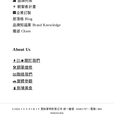
🏬 品牌列表
⚜️ 朝聖者計畫
🏢企業訂製
部落格 Blog
品牌知識庫 Brand Knowledge
雜談 Chaos
About Us
👩🏻‍🎓關於我們
🛠️鋼筆維修
📧聯絡我們
🚗實體參觀
🧋新埔美食
©2026 J U S P I R I T 賈絲筆咧有限公司 統一編號: 60601707。電聯+886
900205436