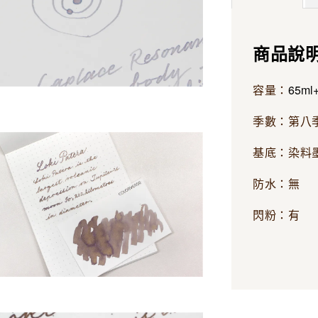
商品說
65ml
容量：
季數：第八
基底：染料
防水：無
閃粉：有