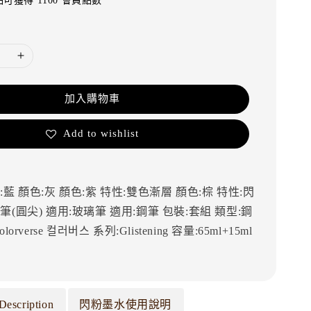
可獲得 1100 會員點數
加入購物車
Add to wishlist
:藍
顏色:灰
顏色:紫
特性:雙色漸層
顏色:棕
特性:閃
筆(圓尖)
適用:玻璃筆
適用:鋼筆
包裝:套組
類型:鋼
olorverse
컬러버스
系列:Glistening
容量:65ml+15ml
Description
閃粉墨水使用說明