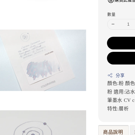
購買此產品
數量
分享
顏色:粉
顏色
粉
適用:沾水
筆墨水
CV
c
特性:層析
商品說明