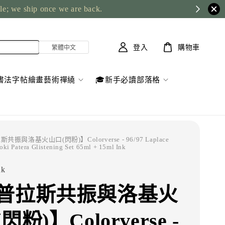
ble; we ship once we are back.
登入
購物車
書法字帖繪畫藝術禪繞
🎓新手必讀部落格
共振與洛基火山口(閃粉)】Colorverse - 96/97 Laplace
ki Patera Glistening Set 65ml + 15ml Ink
nk
普拉斯共振與洛基火
閃粉)】Colorverse -