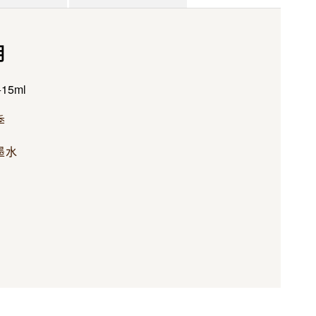
明
+15ml
季
墨水