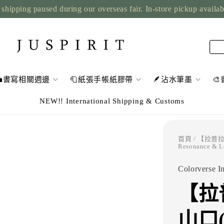
shipping paused during our overseas fair. In-store pickup availa
💼書寫相關週邊
🧻紙張手帳紙膠帶
🪶沾水筆墨

NEW!! International Shipping & Customs
首頁
/ 【拉普拉斯
Resonance & Lo
Colorverse I
【拉
山口(