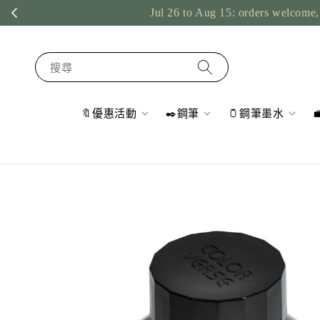
Jul 26 to Aug 15: orders welcome, 
搜尋
🔖優惠活動
✒️鋼筆
🫙鋼筆墨水