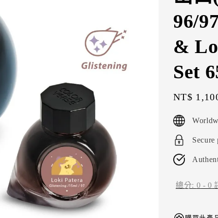
96/9
& Lo
Set 
Sale
NT$ 1,10
price
Worldw
Secure
Authent
總分:
0
-
0