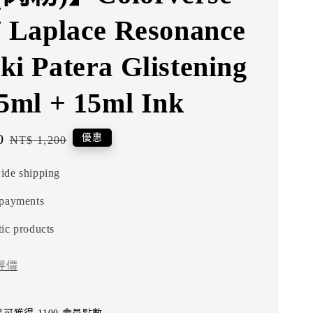
7 Laplace Resonance
ki Patera Glistening
65ml + 15ml Ink
0
Regular
優惠
NT$ 1,200
price
ide shipping
 payments
ic products
評價