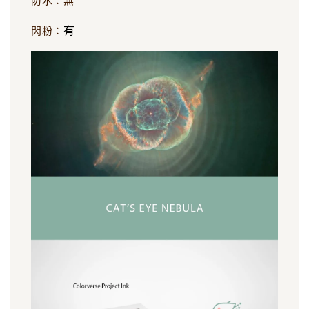
防水：無
有
閃粉：