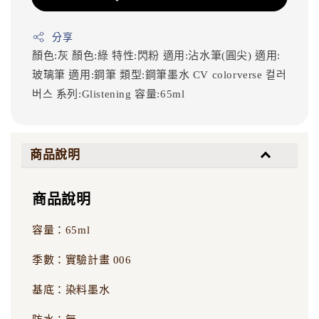
分享
顏色:灰
顏色:綠
特性:閃粉
適用:沾水筆(圓尖)
適用:
玻璃筆
適用:鋼筆
類型:鋼筆墨水
CV
colorverse
컬러
버스
系列:Glistening
容量:65ml
商品說明
商品說明
容量：65ml
季數：實驗計畫 006
基底：染料墨水