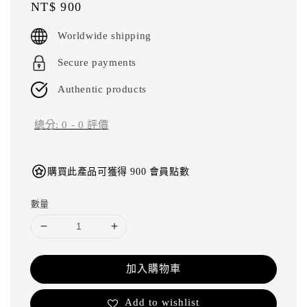
Regular
NT$ 900
price
Worldwide shipping
Secure payments
Authentic products
總分:
0
-
0
評價
購買此產品可獲得 900 會員點數
數量
加入購物車
Add to wishlist