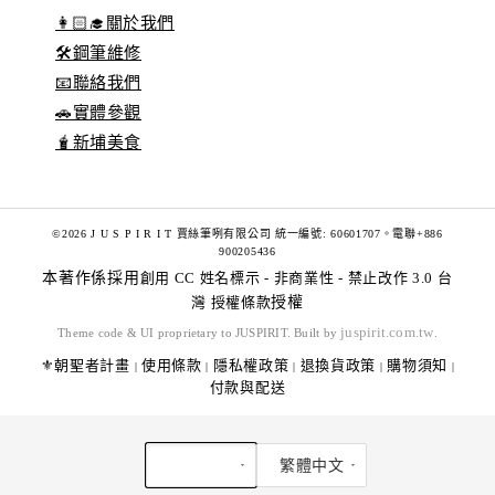
👩🏻‍🎓關於我們
🛠️鋼筆維修
📧聯絡我們
🚗實體參觀
🧋新埔美食
©2026 J U S P I R I T 賈絲筆咧有限公司 統一編號: 60601707。電聯+886
900205436
本著作係採用
創用 CC 姓名標示 - 非商業性 - 禁止改作 3.0 台
灣 授權條款
授權
juspirit.com.tw
Theme code & UI proprietary to JUSPIRIT. Built by
.
⚜️朝聖者計畫
使用條款
隱私權政策
退換貨政策
購物須知
|
|
|
|
|
付款與配送