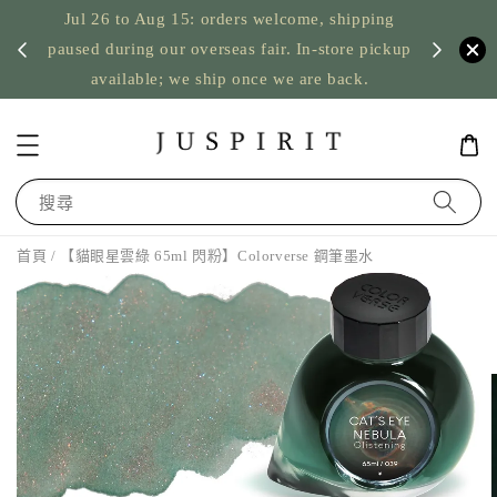
Jul 26 to Aug 15: orders welcome, shipping
暫停寄
US orde
paused during our overseas fair. In-store pickup
available; we ship once we are back.
搜尋
首頁
/ 【貓眼星雲綠 65ml 閃粉】Colorverse 鋼筆墨水