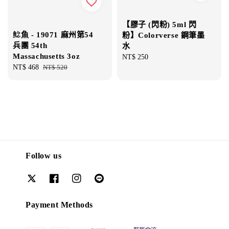
【膠子 (閃粉) 5ml 閃
鯰魚 - 19071 麻州第54
粉】Colorverse 鋼筆墨
兵團 54th
水
Massachusetts 3oz
Regular
NT$ 250
Sale
NT$ 468
Regular
NT$ 520
price
price
price
Follow us
Payment Methods