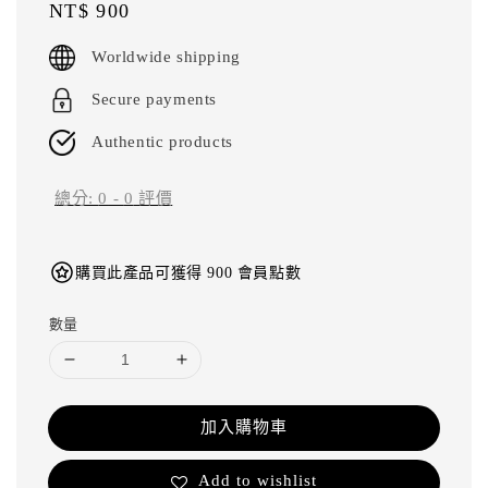
Regular
NT$ 900
price
Worldwide shipping
Secure payments
Authentic products
總分:
0
-
0
評價
購買此產品可獲得 900 會員點數
數量
加入購物車
Add to wishlist