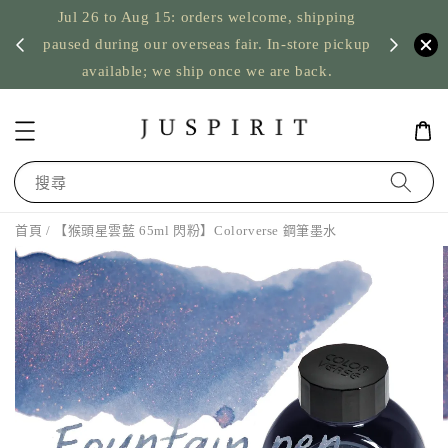
Jul 26 to Aug 15: orders welcome, shipping
暫停寄
US orde
paused during our overseas fair. In-store pickup
available; we ship once we are back.
搜尋
首頁
/ 【猴頭星雲藍 65ml 閃粉】Colorverse 鋼筆墨水