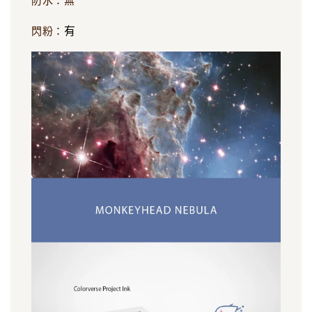
防水：無
有
閃粉：