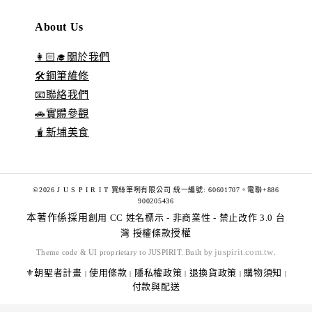
About Us
👩🏻‍🎓關於我們
🛠️鋼筆維修
📧聯絡我們
🚗實體參觀
🧋新埔美食
©2026 J U S P I R I T 賈絲筆咧有限公司 統一編號: 60601707。電聯+886
900205436
本著作係採用
創用 CC 姓名標示 - 非商業性 - 禁止改作 3.0 台
灣 授權條款
授權
juspirit.com.tw
Theme code & UI proprietary to JUSPIRIT. Built by
.
⚜️朝聖者計畫
使用條款
隱私權政策
退換貨政策
購物須知
|
|
|
|
|
付款與配送