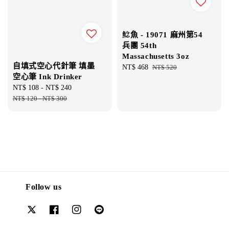
鯰魚 - 19071 麻州第54
兵團 54th
Massachusetts 3oz
自填式空心代針筆 填墨
Sale
NT$ 468
Regular
NT$ 520
空心筆 Ink Drinker
price
price
Sale
NT$ 108
-
NT$ 240
Regular
price
NT$ 120
-
NT$ 300
price
Follow us