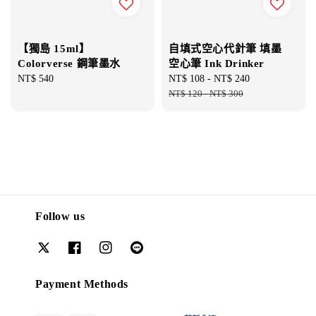
【獨島 15ml】
自填式空心代針筆 填墨
Colorverse 鋼筆墨水
空心筆 Ink Drinker
Regular
NT$ 540
Sale
NT$ 108
-
NT$ 240
Regular
price
price
NT$ 120
-
NT$ 300
price
Follow us
Payment Methods