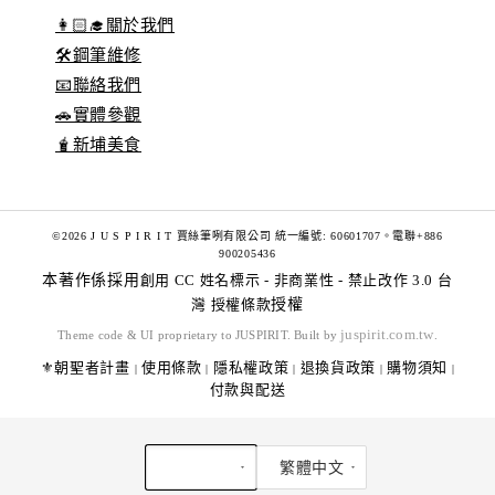
👩🏻‍🎓關於我們
🛠️鋼筆維修
📧聯絡我們
🚗實體參觀
🧋新埔美食
©2026 J U S P I R I T 賈絲筆咧有限公司 統一編號: 60601707。電聯+886
900205436
本著作係採用
創用 CC 姓名標示 - 非商業性 - 禁止改作 3.0 台
灣 授權條款
授權
juspirit.com.tw
Theme code & UI proprietary to JUSPIRIT. Built by
.
⚜️朝聖者計畫
使用條款
隱私權政策
退換貨政策
購物須知
|
|
|
|
|
付款與配送