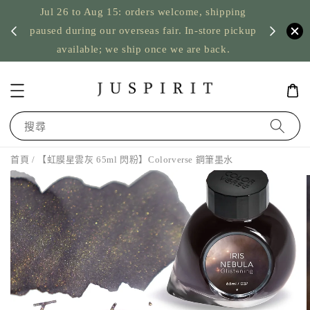
Jul 26 to Aug 15: orders welcome, shipping
暫停寄
US orde
paused during our overseas fair. In-store pickup
available; we ship once we are back.
搜尋
首頁
/ 【虹膜星雲灰 65ml 閃粉】Colorverse 鋼筆墨水