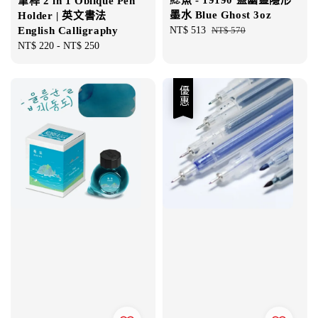
筆桿 2 in 1 Oblique Pen
墨水 Blue Ghost 3oz
Holder | 英文書法
Sale
NT$ 513
Regular
NT$ 570
English Calligraphy
price
price
Regular
NT$ 220
-
NT$ 250
price
優惠