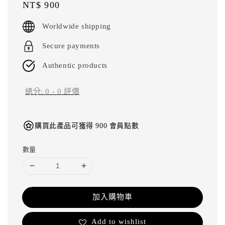
Regular
NT$ 900
price
Worldwide shipping
Secure payments
Authentic products
總分:
0
-
0
評價
購買此產品可獲得 900 會員點數
數量
加入購物車
Add to wishlist