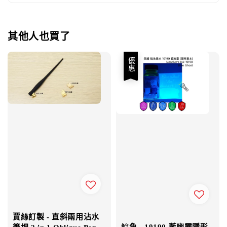
其他人也買了
優惠
賈絲訂製 - 直斜兩用沾水
鯰魚 - 19190 藍幽靈隱形